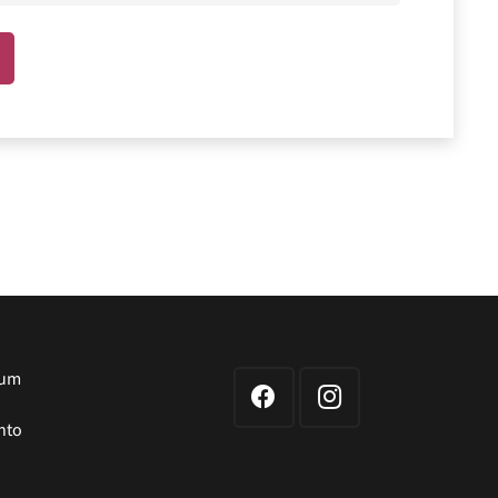
sum
nto