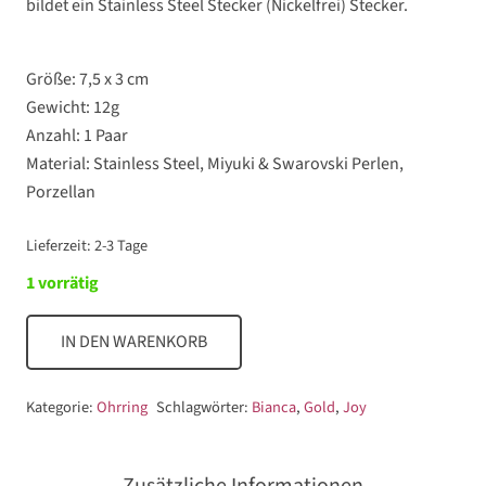
bildet ein S
tain
less Steel
Stecker
(Nickelfrei)
Stecker.
Größe: 7,5 x 3 cm
Gewicht: 12g
Anzahl: 1 Paar
Material:
Stainless Steel
, Miyuki
& Swarovski
Perlen,
Porzellan
Lieferzeit:
2-3 Tage
1 vorrätig
IN DEN WARENKORB
Joy
Menge
Kategorie:
Ohrring
Schlagwörter:
Bianca
,
Gold
,
Joy
Zusätzliche Informationen