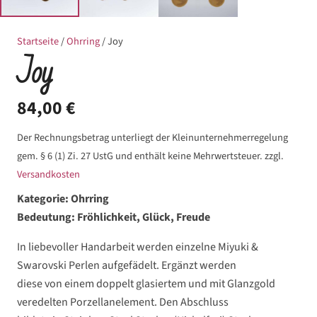
Startseite
/
Ohrring
/ Joy
Joy
84,00
€
Der Rechnungsbetrag unterliegt der Kleinunternehmerregelung
gem. § 6 (1) Zi. 27 UstG und enthält keine Mehrwertsteuer.
zzgl.
Versandkosten
Kategorie: Ohrring
Bedeutung: Fröhlichkeit, Glück, Freude
In liebevoller Handarbeit werden einzelne Miyuki
&
Swarovski
Perlen
aufgefädelt.
Ergänzt
werden
diese von eine
m
doppelt glasierte
m
und mit Glanzgold
veredelten
Porzellanelement
. Den Abschluss